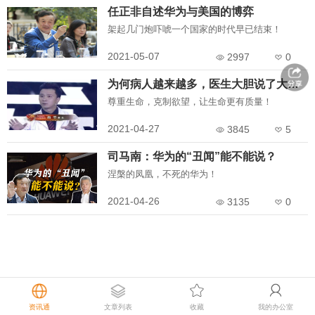
任正非自述华为与美国的博弈
架起几门炮吓唬一个国家的时代早已结束！
2021-05-07
2997
0
为何病人越来越多，医生大胆说了大实话！
尊重生命，克制欲望，让生命更有质量！
2021-04-27
3845
5
司马南：华为的“丑闻”能不能说？
涅槃的凤凰，不死的华为！
2021-04-26
3135
0
资讯通
文章列表
收藏
我的办公室