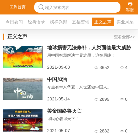
回到首页
输入搜索内容
客服
今日要闻
经典语录
榜样兴邦
五福资讯
正义之声
实业风采
-正义之声
查看全部>>
地球损害无法修补，人类面临最大威胁
用中国智慧解决世界难题，迫在眉睫！
2021-09-03
3652
4
中国加油
今生有幸来华夏，来世还做中国人。
2021-05-14
2895
0
美帝国终将灭亡
得民心者得天下！
2021-05-07
2882
0