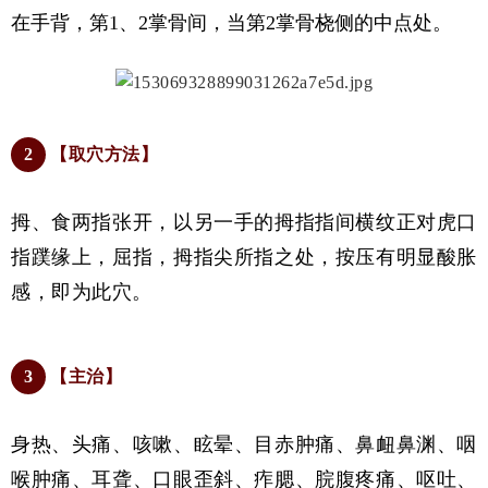
在手背，第1、2掌骨间，当第2掌骨桡侧的中点处。
2
【取穴方法】
拇、食两指张开，以另一手的拇指指间横纹正对虎口
指蹼缘上，屈指，拇指尖所指之处，按压有明显酸胀
感，即为此穴。
3
【主治】
身热、头痛、咳嗽、眩晕、目赤肿痛、鼻衄鼻渊、咽
喉肿痛、耳聋、口眼歪斜、痄腮、脘腹疼痛、呕吐、