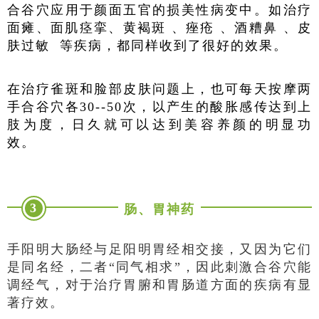
合谷穴应用于颜面五官的损美性病变中。如治疗
面瘫、面肌痉挛、黄褐斑 、痤疮 、酒糟鼻 、皮
肤过敏 等疾病，都同样收到了很好的效果。
在治疗雀斑和脸部皮肤问题上，也可每天按摩两
手合谷穴各30--50次，以产生的酸胀感传达到上
肢为度，日久就可以达到美容养颜的明显功
效。
3
肠、胃神药
手阳明大肠经与足阳明胃经相交接，又因为它们
是同名经，二者“同气相求”，因此刺激合谷穴能
调经气，对于治疗胃腑和胃肠道方面的疾病有显
著疗效。