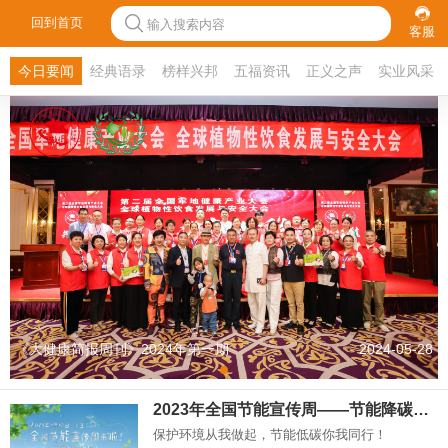
回到首页
输入搜索内容
客服
今日要闻
经典语录
榜样兴邦
五福资讯
正义之声
实业风采
《大健康简报周刊》2024年第一期
2024-05-28
2023年全国节能宣传周——节能降碳，你我同行
保护环境从我做起，节能低碳你我同行！