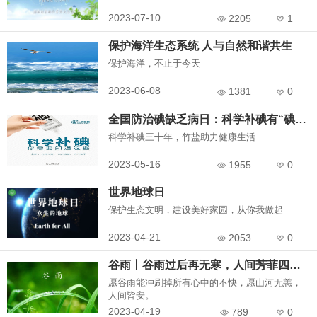
2023-07-10
2205
1
保护海洋生态系统 人与自然和谐共生
保护海洋，不止于今天
2023-06-08
1381
0
全国防治碘缺乏病日：科学补碘有“碘”重要！
科学补碘三十年，竹盐助力健康生活
2023-05-16
1955
0
世界地球日
保护生态文明，建设美好家园，从你我做起
2023-04-21
2053
0
谷雨丨谷雨过后再无寒，人间芳菲四月天
愿谷雨能冲刷掉所有心中的不快，愿山河无恙，
人间皆安。
2023-04-19
789
0