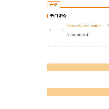
评论
热门评论
{{item.comment_name}}
[
{{item.content}}