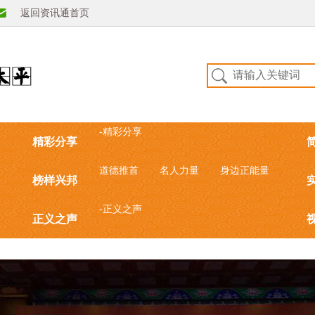
返回资讯通首页
-精彩分享
精彩分享
道德推首
名人力量
身边正能量
榜样兴邦
-正义之声
正义之声