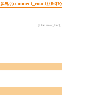
{{comment_count}}
参与,
条评论
{{item.create_time}}