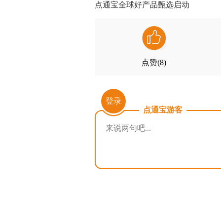
点通宝全球好产品甄选启动
点赞(
8
)
登录
点通宝游客