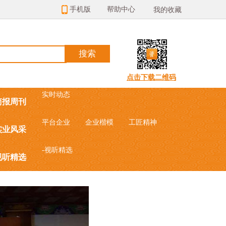
手机版
帮助中心
我的收藏
点击下载二维码
实时动态
简报周刊
平台企业
企业楷模
工匠精神
实业风采
-视听精选
视听精选