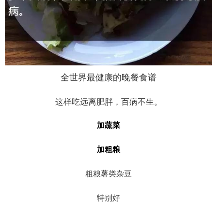
全世界最健康的晚餐食谱
这样吃远离肥胖，百病不生。
加
蔬菜
加
粗粮
粗粮薯类杂豆
特别好